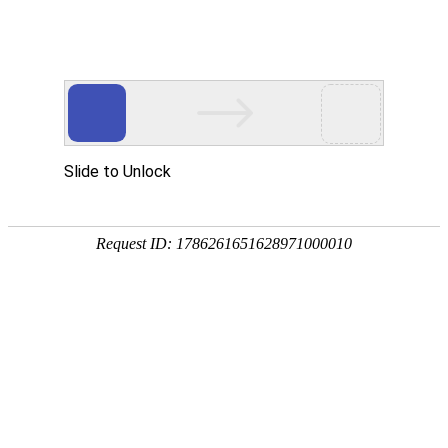
联系我们
当前位置：
首页
>
联系我们
>
招聘信息
业务助理
2024/10/31 16:13:18
1037 次
任职资格：
1、中专及以上学历；（要求会韩语英语）
2、1年以上相关工作经验；
3、熟悉业务相流程，良好的沟通能力、协调能力。
4、工作细致认真、责任心强、思维敏捷，具有较强的团队合作精
神，英语能力强者优先考虑。