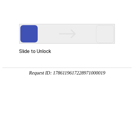
产品中心
当前位置：
首页
>
产品中心
> 产品检索
联系我们
人事部专员：程女士
联系电话：15956200286
邮箱：hr2@locatepcb.com
业务部专员：蒋女士
联系电话：18856297588